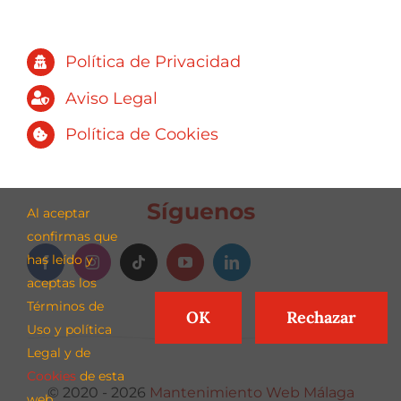
Política de Privacidad
Aviso Legal
Política de Cookies
Síguenos
Al aceptar
confirmas que
has leído y
aceptas los
Términos de
OK
Rechazar
Uso y política
Legal y de
Cookies
de esta
© 2020 - 2026
Mantenimiento Web Málaga
web.