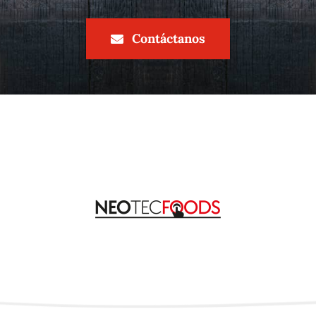
aurante
omático
Contáctanos
a venta
oras de
izzas
sanales