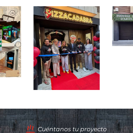
Pizzería
D’arte 24h
abre su sexto
local para
venta
automática
acadabra
de pizzas en
rriza en
Zaragoza
tollano
on un
Cuéntanos tu proyecto