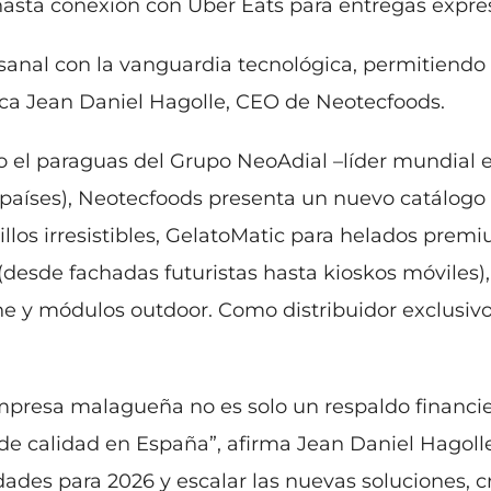
hasta conexión con Uber Eats para entregas expre
sanal con la vanguardia tecnológica, permitiendo
lica Jean Daniel Hagolle, CEO de Neotecfoods.
o el paraguas del Grupo NeoAdial –líder mundial
países), Neotecfoods presenta un nuevo catálogo
s irresistibles, GelatoMatic para helados premiu
desde fachadas futuristas hasta kioskos móviles)
ne y módulos outdoor. Como distribuidor exclusiv
mpresa malagueña no es solo un respaldo financier
e calidad en España”, afirma Jean Daniel Hagolle.
ades para 2026 y escalar las nuevas soluciones, 