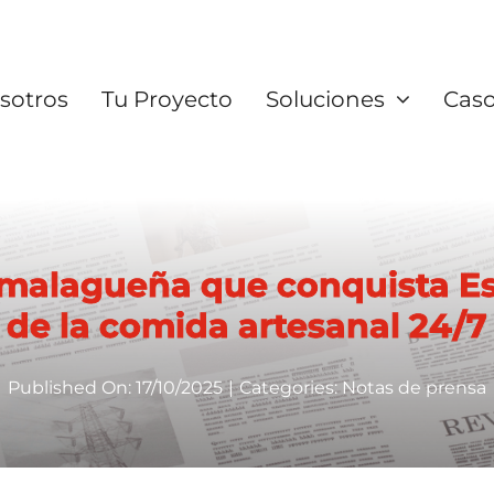
sotros
Tu Proyecto
Soluciones
Caso
alagueña que conquista Espa
de la comida artesanal 24/7
Published On: 17/10/2025
|
Categories:
Notas de prensa