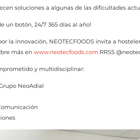
cen soluciones a algunas de las dificultades actual
 un botón, 24/7 365 días al año!
r la innovación, NEOTECFOODS invita a hosteleros 
cubre más en
www.neotecfoods.com
RRSS @neote
mprometido y multidisciplinar:
 Grupo NeoAdial
 Comunicación
ciones