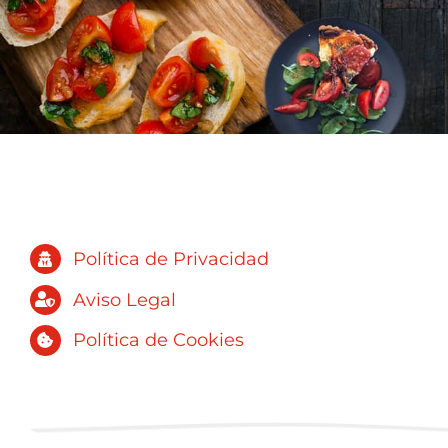
rest
nunca
aut
descansa
par
24 h
p
arte
Política de Privacidad
Aviso Legal
Política de Cookies