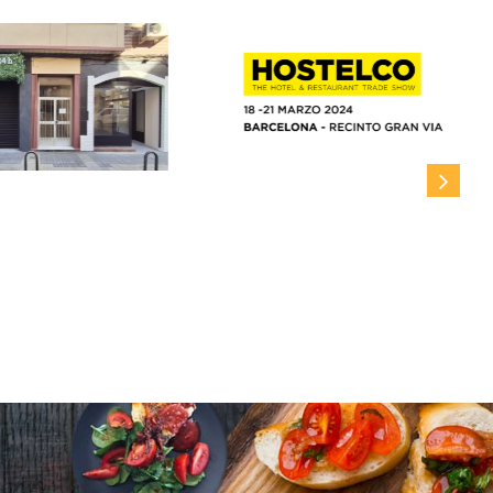
El
restaurante
automático
La pizzería
24 horas
automática
capaz de
Lapurdiko
servir
Pizzak
hasta 70
segunda
pizzas estará
mejor
en
valorada en
exhibición
Gipuzkoa
en la Feria
Alimentaria
Hostelco