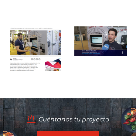
Neotecfoods
en
Hostelco
El
Alimentaria
periódico
2026:
La
innovación,
Vanguardia
tecnología
destaca
y el
las
futuro de
nuevas
la
Cuéntanos tu proyecto
tendencias
alimentación
de