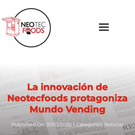
Skip
to
content
Toggle
Navigati
Inicio
Sobre nosotros
La innovación de
Tu Proyecto
Neotecfoods protagoniza
Soluciones
Mundo Vending
Casos de Éxito
Published On: 31/03/2026
|
Categories:
Noticias