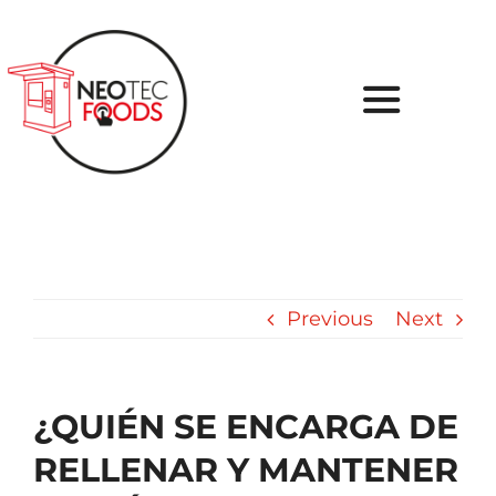
Skip
to
content
Toggle
Navigati
Inicio
Sobre nosotros
Tu Proyecto
Previous
Next
Soluciones
¿QUIÉN SE ENCARGA DE
Casos de Éxito
RELLENAR Y MANTENER