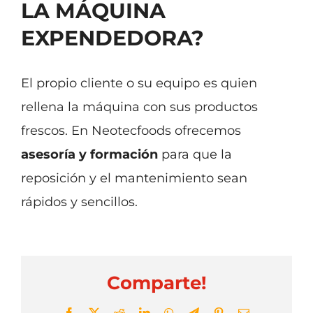
LA MÁQUINA
Noticias
EXPENDEDORA?
Vídeos
El propio cliente o su equipo es quien
Contacto
rellena la máquina con sus productos
frescos. En Neotecfoods ofrecemos
asesoría y formación
para que la
reposición y el mantenimiento sean
rápidos y sencillos.
Comparte!
Facebook
X
Reddit
LinkedIn
WhatsApp
Telegram
Pinterest
Email