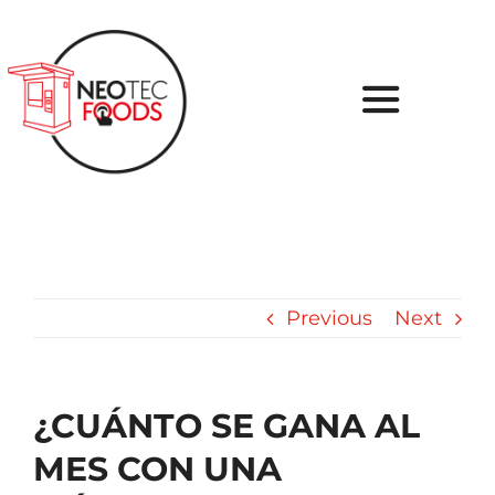
Skip
to
content
Toggle
Navigati
Inicio
Sobre nosotros
Tu Proyecto
Previous
Next
Soluciones
¿CUÁNTO SE GANA AL
Casos de Éxito
MES CON UNA