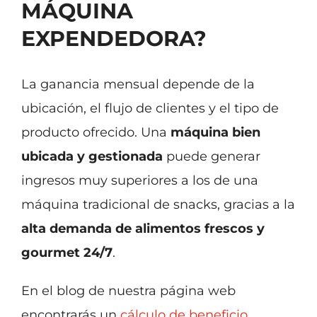
MÁQUINA
Noticias
EXPENDEDORA?
Vídeos
La ganancia mensual depende de la
Contacto
ubicación, el flujo de clientes y el tipo de
producto ofrecido. Una
máquina bien
ubicada y gestionada
puede generar
ingresos muy superiores a los de una
máquina tradicional de snacks, gracias a la
alta demanda de alimentos frescos y
gourmet 24/7
.
En el blog de nuestra página web
encontrarás un
cálculo de beneficio