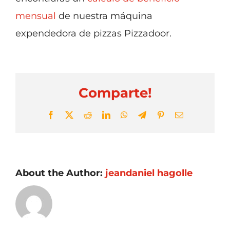
mensual
de nuestra máquina
expendedora de pizzas Pizzadoor.
Comparte!
Facebook
X
Reddit
LinkedIn
WhatsApp
Telegram
Pinterest
Email
About the Author:
jeandaniel hagolle