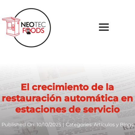
Skip
to
content
Toggle
Navigati
Inicio
Sobre nosotros
El crecimiento de la
Tu Proyecto
restauración automática en
Soluciones
estaciones de servicio
Casos de Éxito
Published On: 10/10/2025
|
Categories:
Artículos y Blogs