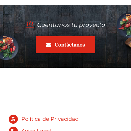
de pizzas:
el
negocio
Cuéntanos tu proyecto
automatizad
más
Contáctanos
rentable
del
momento
Política de Privacidad